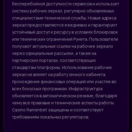
бесперебойной доступности сервисов и использует
систему рабочих зеркал, регулярно обновляемых
специалистами технической службы. Новые адреса
зеркал предоставляются ежедневно и гарантируют
устойчивый доступ к ресурсу в условиях блокировок
или технических ограничений Рунета. Пользователи
получают актуальные ссылки на рабочее зеркало
через официальные рассылки, а также на
партнерских порталах, соответствующих
стандартам платформы. Использование рабочих
зеркал не влияет на работу личного кабинета,
прохождение финансовых операций или участие во
всех бонусных программах. Инфраструктура
обновляется в автоматическом режиме, благодаря
чему все правовые и технические аспекты работы
Casino Ramenbet защищены и соответствуют
требованиям локальных регуляторов.