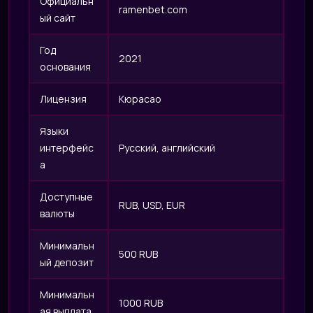
Официальн
ramenbet.com
ый сайт
Год
2021
основания
Лицензия
Кюрасао
Языки
интерфейс
Русский, английский
а
Доступные
RUB, USD, EUR
валюты
Минимальн
500 RUB
ый депозит
Минимальн
1000 RUB
ая выплата