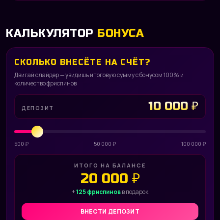
КАЛЬКУЛЯТОР
БОНУСА
СКОЛЬКО ВНЕСЁТЕ НА СЧЁТ?
Двигай слайдер — увидишь итоговую сумму с бонусом 100% и
количество фриспинов
10 000 ₽
ДЕПОЗИТ
500 ₽
50 000 ₽
100 000 ₽
ИТОГО НА БАЛАНСЕ
20 000 ₽
+
125 фриспинов
в подарок
ВНЕСТИ ДЕПОЗИТ